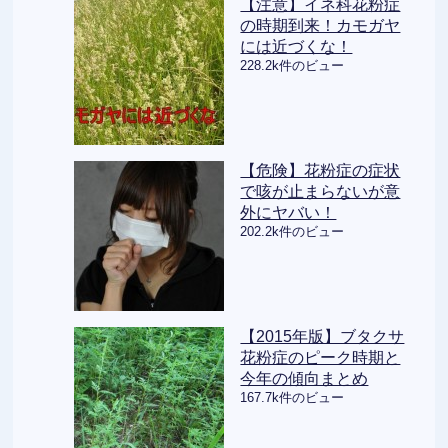
【注意】イネ科花粉症
の時期到来！カモガヤ
には近づくな！
228.2k件のビュー
【危険】花粉症の症状
で咳が止まらないが意
外にヤバい！
202.2k件のビュー
【2015年版】ブタクサ
花粉症のピーク時期と
今年の傾向まとめ
167.7k件のビュー