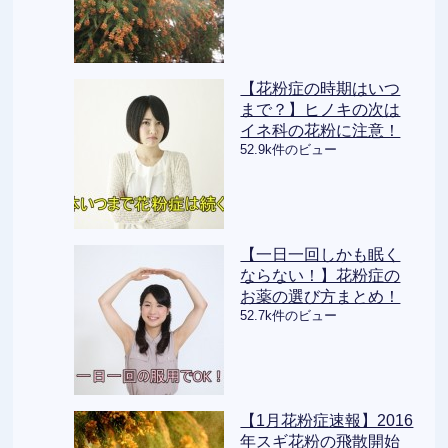
【花粉症の時期はいつ
まで？】ヒノキの次は
イネ科の花粉に注意！
52.9k件のビュー
【一日一回しかも眠く
ならない！】花粉症の
お薬の選び方まとめ！
52.7k件のビュー
【1月花粉症速報】2016
年スギ花粉の飛散開始