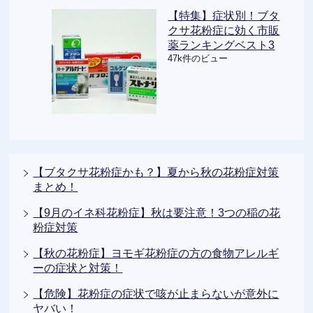
【特集】症状別！ブタ
クサ花粉症に効く市販
薬ランキングベスト3
47k件のビュー
【ブタクサ花粉症かも？】夏から秋の花粉症対策
まとめ！
【9月のイネ科花粉症】秋は要注意！3つの稲の花
粉症対策
【秋の花粉症】ヨモギ花粉症の方の食物アレルギ
ーの症状と対策！
【危険】花粉症の症状で咳が止まらないが意外に
ヤバい！