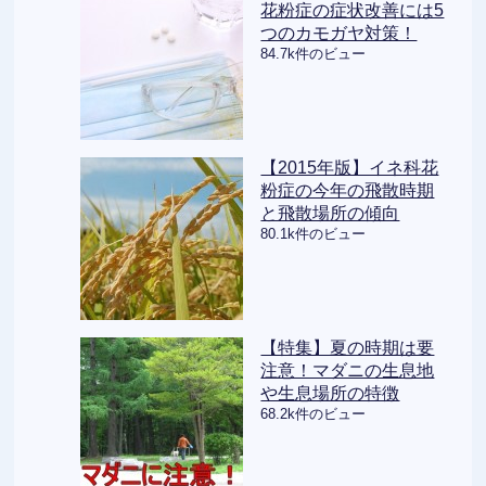
花粉症の症状改善には5
つのカモガヤ対策！
84.7k件のビュー
【2015年版】イネ科花
粉症の今年の飛散時期
と飛散場所の傾向
80.1k件のビュー
【特集】夏の時期は要
注意！マダニの生息地
や生息場所の特徴
68.2k件のビュー