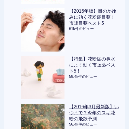
【2016年版】目のかゆ
みに効く花粉症目薬！
市販目薬ベスト5
61k件のビュー
【特集】花粉症の鼻水
によく効く市販薬ベス
ト5！
59.4k件のビュー
【2016年3月最新版】い
つまで？今年のスギ花
粉の飛散予測
56.4k件のビュー