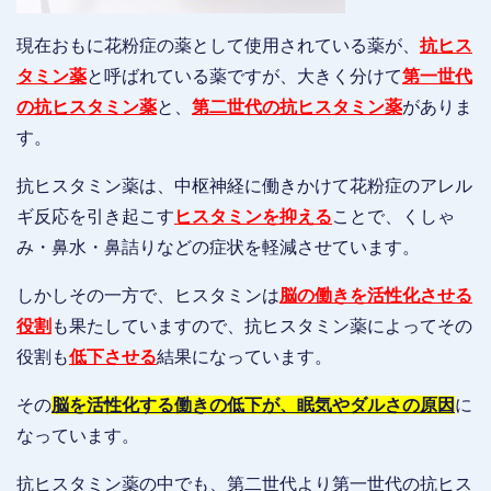
現在おもに花粉症の薬として使用されている薬が、
抗ヒス
タミン薬
と呼ばれている薬ですが、大きく分けて
第一世代
の抗ヒスタミン薬
と、
第二世代の抗ヒスタミン薬
がありま
す。
抗ヒスタミン薬は、中枢神経に働きかけて花粉症のアレル
ギ反応を引き起こす
ヒスタミンを抑える
ことで、くしゃ
み・鼻水・鼻詰りなどの症状を軽減させています。
しかしその一方で、ヒスタミンは
脳の働きを活性化させる
役割
も果たしていますので、抗ヒスタミン薬によってその
役割も
低下させる
結果になっています。
その
脳を活性化する働きの低下が、眠気やダルさの原因
に
なっています。
抗ヒスタミン薬の中でも、第二世代より第一世代の抗ヒス