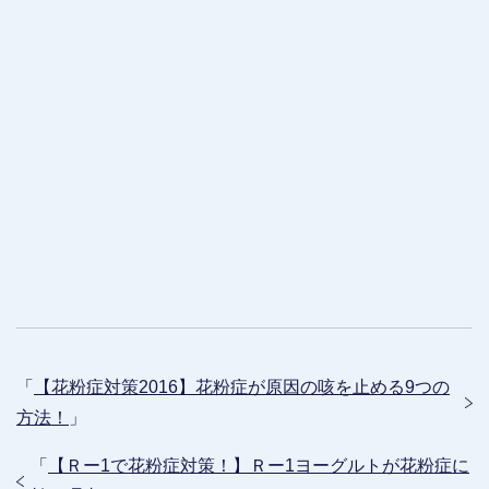
「
【花粉症対策2016】花粉症が原因の咳を止める9つの
方法！
」
「
【Ｒー1で花粉症対策！】Ｒー1ヨーグルトが花粉症に