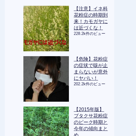
【注意】イネ科
花粉症の時期到
来！カモガヤに
は近づくな！
228.2k件のビュー
【危険】花粉症
の症状で咳が止
まらないが意外
にヤバい！
202.2k件のビュー
【2015年版】
ブタクサ花粉症
のピーク時期と
今年の傾向まと
め