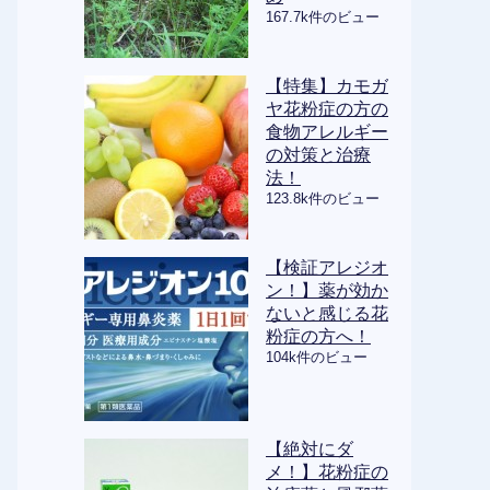
167.7k件のビュー
【特集】カモガ
ヤ花粉症の方の
食物アレルギー
の対策と治療
法！
123.8k件のビュー
【検証アレジオ
ン！】薬が効か
ないと感じる花
粉症の方へ！
104k件のビュー
【絶対にダ
メ！】花粉症の