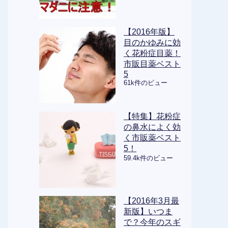
【2016年版】
目のかゆみに効
く花粉症目薬！
市販目薬ベスト
5
61k件のビュー
【特集】花粉症
の鼻水によく効
く市販薬ベスト
5！
59.4k件のビュー
【2016年3月最
新版】いつま
で？今年のスギ