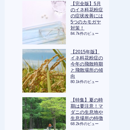
【完全版】5月
のイネ科花粉症
の症状改善には
5つのカモガヤ
対策！
84.7k件のビュー
【2015年版】
イネ科花粉症の
今年の飛散時期
と飛散場所の傾
向
80.1k件のビュー
【特集】夏の時
期は要注意！マ
ダニの生息地や
生息場所の特徴
68.2k件のビュー