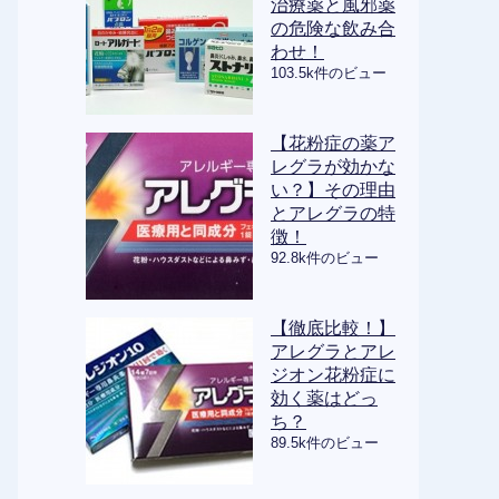
治療薬と風邪薬
の危険な飲み合
わせ！
103.5k件のビュー
【花粉症の薬ア
レグラが効かな
い？】その理由
とアレグラの特
徴！
92.8k件のビュー
【徹底比較！】
アレグラとアレ
ジオン花粉症に
効く薬はどっ
ち？
89.5k件のビュー