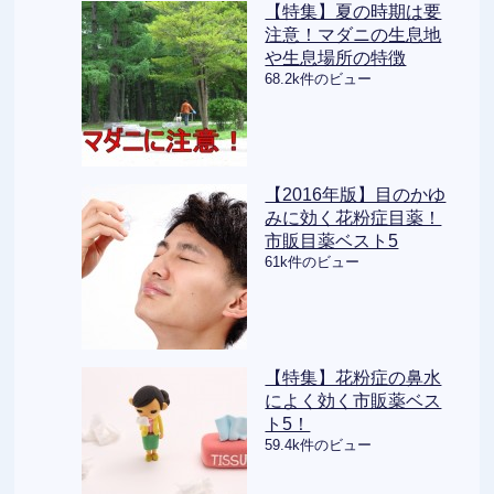
【特集】夏の時期は要
注意！マダニの生息地
や生息場所の特徴
68.2k件のビュー
【2016年版】目のかゆ
みに効く花粉症目薬！
市販目薬ベスト5
61k件のビュー
【特集】花粉症の鼻水
によく効く市販薬ベス
ト5！
59.4k件のビュー