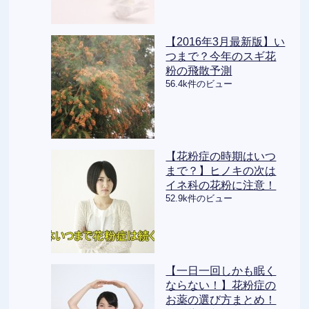
【2016年3月最新版】い
つまで？今年のスギ花
粉の飛散予測
56.4k件のビュー
【花粉症の時期はいつ
まで？】ヒノキの次は
イネ科の花粉に注意！
52.9k件のビュー
【一日一回しかも眠く
ならない！】花粉症の
お薬の選び方まとめ！