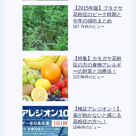
【2015年版】ブタクサ
花粉症のピーク時期と
今年の傾向まとめ
167.7k件のビュー
【特集】カモガヤ花粉
症の方の食物アレルギ
ーの対策と治療法！
123.8k件のビュー
【検証アレジオン！】
薬が効かないと感じる
花粉症の方へ！
104k件のビュー