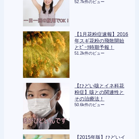
52.7k件のビュー
【1月花粉症速報】2016
年スギ花粉の飛散開始
とﾋﾟｰｸ時期予報！
51.2k件のビュー
【ひどい咳とイネ科花
粉症】咳との関連性と
その治療法！
50.6k件のビュー
【2015年版】ひどいイ