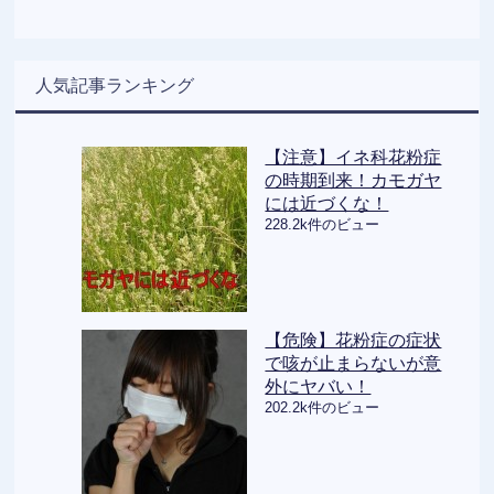
人気記事ランキング
【注意】イネ科花粉症
の時期到来！カモガヤ
には近づくな！
228.2k件のビュー
【危険】花粉症の症状
で咳が止まらないが意
外にヤバい！
202.2k件のビュー