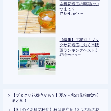
ネ科花粉症の時期はい
つまで？
47.8k件のビュー
【特集】症状別！ブタ
クサ花粉症に効く市販
薬ランキングベスト3
47k件のビュー
【ブタクサ花粉症かも？】夏から秋の花粉症対策
まとめ！
【9月のイネ科花粉症】秋は要注意！3つの稲の花