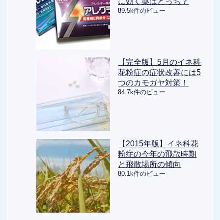
に効く薬はどっち？
89.5k件のビュー
【完全版】5月のイネ科
花粉症の症状改善には5
つのカモガヤ対策！
84.7k件のビュー
【2015年版】イネ科花
粉症の今年の飛散時期
と飛散場所の傾向
80.1k件のビュー