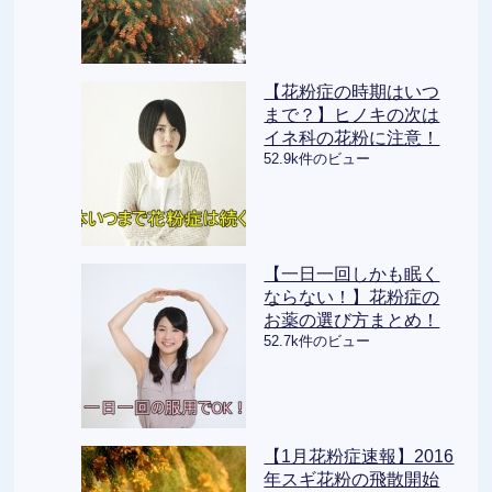
【花粉症の時期はいつ
まで？】ヒノキの次は
イネ科の花粉に注意！
52.9k件のビュー
【一日一回しかも眠く
ならない！】花粉症の
お薬の選び方まとめ！
52.7k件のビュー
【1月花粉症速報】2016
年スギ花粉の飛散開始