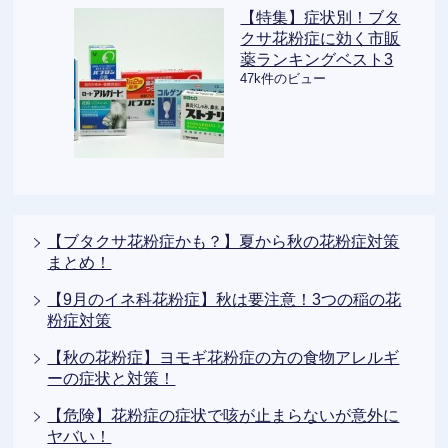
【特集】症状別！ブタ
クサ花粉症に効く市販
薬ランキングベスト3
47k件のビュー
【ブタクサ花粉症かも？】夏から秋の花粉症対策
まとめ！
【9月のイネ科花粉症】秋は要注意！3つの稲の花
粉症対策
【秋の花粉症】ヨモギ花粉症の方の食物アレルギ
ーの症状と対策！
【危険】花粉症の症状で咳が止まらないが意外に
ヤバい！