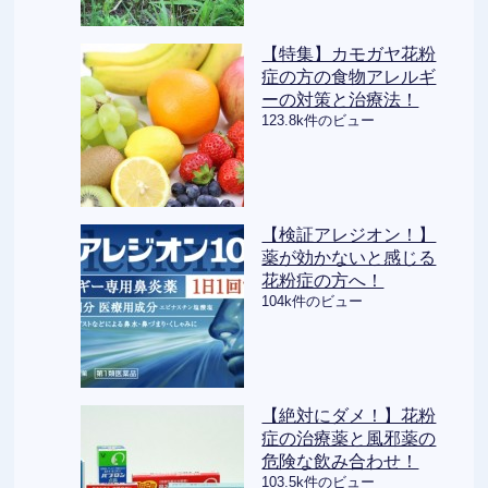
【特集】カモガヤ花粉
症の方の食物アレルギ
ーの対策と治療法！
123.8k件のビュー
【検証アレジオン！】
薬が効かないと感じる
花粉症の方へ！
104k件のビュー
【絶対にダメ！】花粉
症の治療薬と風邪薬の
危険な飲み合わせ！
103.5k件のビュー