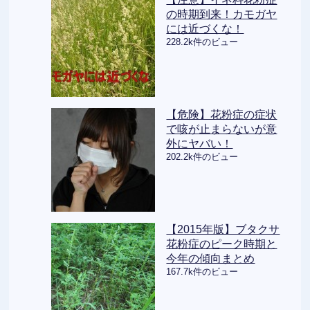
の時期到来！カモガヤ
には近づくな！
228.2k件のビュー
【危険】花粉症の症状
で咳が止まらないが意
外にヤバい！
202.2k件のビュー
【2015年版】ブタクサ
花粉症のピーク時期と
今年の傾向まとめ
167.7k件のビュー