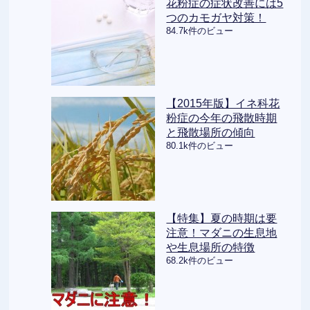
花粉症の症状改善には5
つのカモガヤ対策！
84.7k件のビュー
【2015年版】イネ科花
粉症の今年の飛散時期
と飛散場所の傾向
80.1k件のビュー
【特集】夏の時期は要
注意！マダニの生息地
や生息場所の特徴
68.2k件のビュー