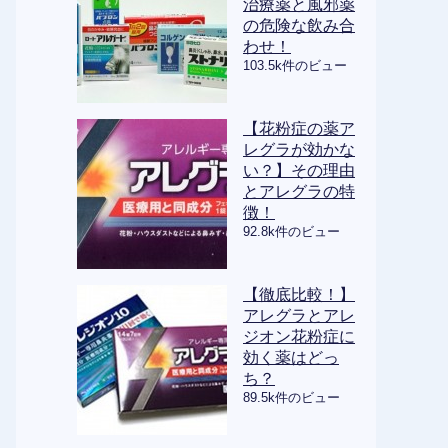
治療薬と風邪薬
の危険な飲み合
わせ！
103.5k件のビュー
【花粉症の薬ア
レグラが効かな
い？】その理由
とアレグラの特
徴！
92.8k件のビュー
【徹底比較！】
アレグラとアレ
ジオン花粉症に
効く薬はどっ
ち？
89.5k件のビュー