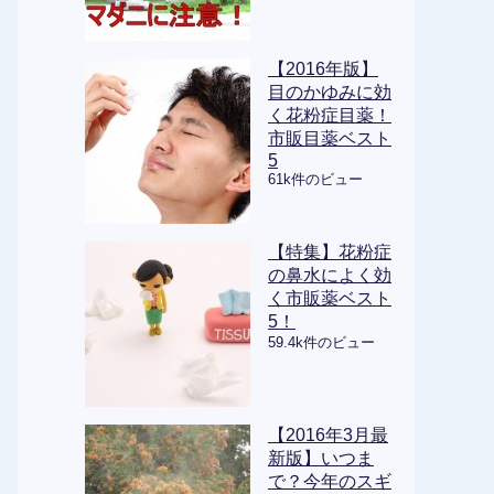
【2016年版】
目のかゆみに効
く花粉症目薬！
市販目薬ベスト
5
61k件のビュー
【特集】花粉症
の鼻水によく効
く市販薬ベスト
5！
59.4k件のビュー
【2016年3月最
新版】いつま
で？今年のスギ