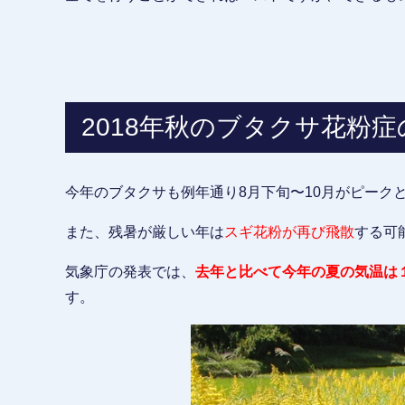
2018年秋のブタクサ花粉症
今年のブタクサも例年通り8月下旬〜10月がピーク
また、残暑が厳しい年は
スギ花粉が再び飛散
する可
気象庁の発表では、
去年と比べて今年の夏の気温は
す。