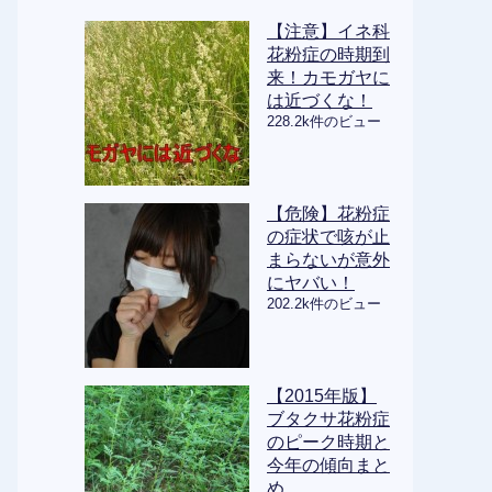
【注意】イネ科
花粉症の時期到
来！カモガヤに
は近づくな！
228.2k件のビュー
【危険】花粉症
の症状で咳が止
まらないが意外
にヤバい！
202.2k件のビュー
【2015年版】
ブタクサ花粉症
のピーク時期と
今年の傾向まと
め