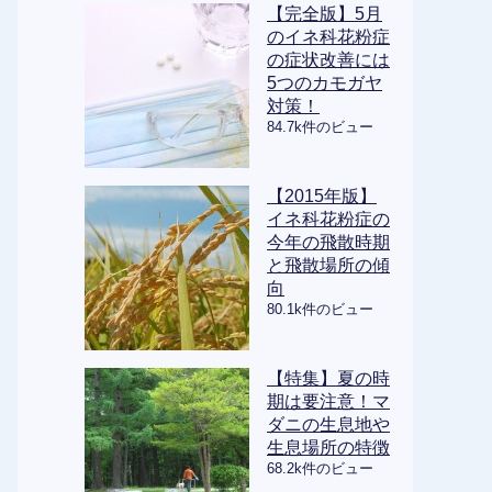
【完全版】5月
のイネ科花粉症
の症状改善には
5つのカモガヤ
対策！
84.7k件のビュー
【2015年版】
イネ科花粉症の
今年の飛散時期
と飛散場所の傾
向
80.1k件のビュー
【特集】夏の時
期は要注意！マ
ダニの生息地や
生息場所の特徴
68.2k件のビュー