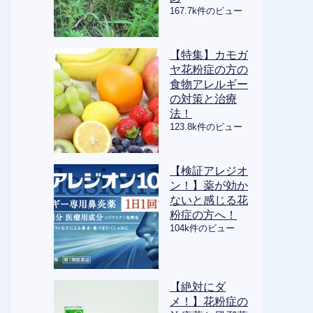
167.7k件のビュー
【特集】カモガ
ヤ花粉症の方の
食物アレルギー
の対策と治療
法！
123.8k件のビュー
【検証アレジオ
ン！】薬が効か
ないと感じる花
粉症の方へ！
104k件のビュー
【絶対にダ
メ！】花粉症の