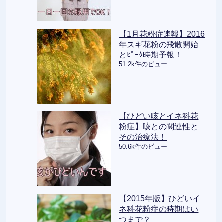
【1月花粉症速報】2016
年スギ花粉の飛散開始
とﾋﾟｰｸ時期予報！
51.2k件のビュー
【ひどい咳とイネ科花
粉症】咳との関連性と
その治療法！
50.6k件のビュー
【2015年版】ひどいイ
ネ科花粉症の時期はい
つまで？