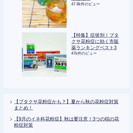
47.8k件のビュー
【特集】症状別！ブタ
クサ花粉症に効く市販
薬ランキングベスト3
47k件のビュー
【ブタクサ花粉症かも？】夏から秋の花粉症対策
まとめ！
【9月のイネ科花粉症】秋は要注意！3つの稲の花
粉症対策