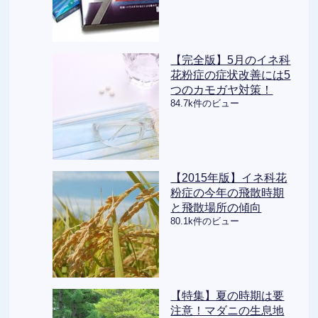
【完全版】5月のイネ科
花粉症の症状改善には5
つのカモガヤ対策！
84.7k件のビュー
【2015年版】イネ科花
粉症の今年の飛散時期
と飛散場所の傾向
80.1k件のビュー
【特集】夏の時期は要
注意！マダニの生息地