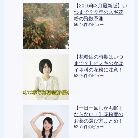
【2016年3月最新版】い
つまで？今年のスギ花
粉の飛散予測
56.4k件のビュー
【花粉症の時期はいつ
まで？】ヒノキの次は
イネ科の花粉に注意！
52.9k件のビュー
【一日一回しかも眠く
ならない！】花粉症の
お薬の選び方まとめ！
52.7k件のビュー