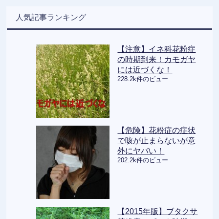
人気記事ランキング
【注意】イネ科花粉症
の時期到来！カモガヤ
には近づくな！
228.2k件のビュー
【危険】花粉症の症状
で咳が止まらないが意
外にヤバい！
202.2k件のビュー
【2015年版】ブタクサ