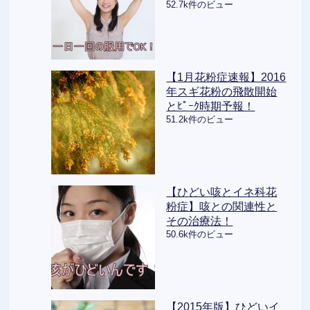
52.7k件のビュー
【1月花粉症速報】2016
年スギ花粉の飛散開始
とﾋﾟｰｸ時期予報！
51.2k件のビュー
【ひどい咳とイネ科花
粉症】咳との関連性と
その治療法！
50.6k件のビュー
【2015年版】ひどいイ