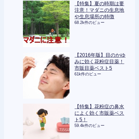
【特集】夏の時期は要
注意！マダニの生息地
や生息場所の特徴
68.2k件のビュー
【2016年版】目のかゆ
みに効く花粉症目薬！
市販目薬ベスト5
61k件のビュー
【特集】花粉症の鼻水
によく効く市販薬ベス
ト5！
59.4k件のビュー