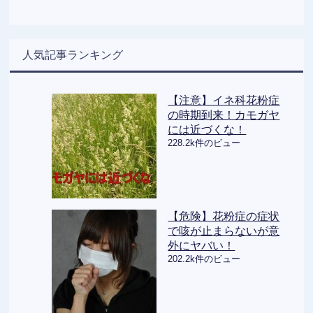
人気記事ランキング
【注意】イネ科花粉症
の時期到来！カモガヤ
には近づくな！
228.2k件のビュー
【危険】花粉症の症状
で咳が止まらないが意
外にヤバい！
202.2k件のビュー