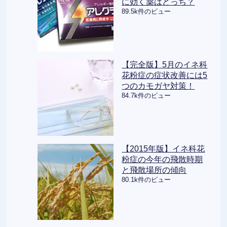
に効く薬はどっち？
89.5k件のビュー
【完全版】5月のイネ科
花粉症の症状改善には5
つのカモガヤ対策！
84.7k件のビュー
【2015年版】イネ科花
粉症の今年の飛散時期
と飛散場所の傾向
80.1k件のビュー