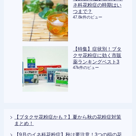
ネ科花粉症の時期はい
つまで？
47.8k件のビュー
【特集】症状別！ブタ
クサ花粉症に効く市販
薬ランキングベスト3
47k件のビュー
【ブタクサ花粉症かも？】夏から秋の花粉症対策
まとめ！
【9月のイネ科花粉症】秋は要注意！3つの稲の花