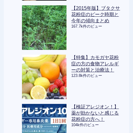
【2015年版】ブタクサ
花粉症のピーク時期と
今年の傾向まとめ
167.7k件のビュー
【特集】カモガヤ花粉
症の方の食物アレルギ
ーの対策と治療法！
123.8k件のビュー
【検証アレジオン！】
薬が効かないと感じる
花粉症の方へ！
104k件のビュー