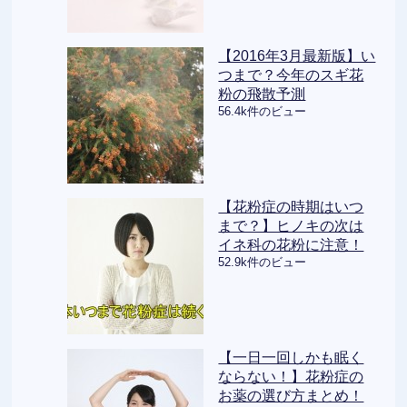
【2016年3月最新版】い
つまで？今年のスギ花
粉の飛散予測
56.4k件のビュー
【花粉症の時期はいつ
まで？】ヒノキの次は
イネ科の花粉に注意！
52.9k件のビュー
【一日一回しかも眠く
ならない！】花粉症の
お薬の選び方まとめ！